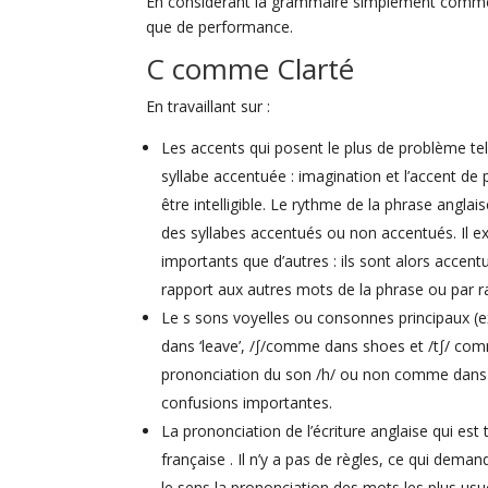
En considérant la grammaire simplement comme
que de performance.
C comme Clarté
En travaillant sur :
Les accents qui posent le plus de problème tel 
syllabe accentuée : imagination et l’accent d
être intelligible. Le rythme de la phrase anglai
des syllabes accentués ou non accentués. Il ex
importants que d’autres : ils sont alors accentu
rapport aux autres mots de la phrase ou par r
Le s sons voyelles ou consonnes principaux (e
dans ‘leave’, /∫/comme dans shoes et /t∫/ co
prononciation du son /h/ ou non comme dans ‘h
confusions importantes.
La prononciation de l’écriture anglaise qui est 
française . Il n’y a pas de règles, ce qui de
le sens la prononciation des mots les plus usu