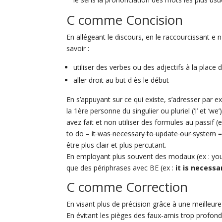
C comme Concision
En allégeant le discours, en le raccourcissant e n
savoir :
utiliser des verbes ou des adjectifs à la place
aller droit au but d ès le début
En s’appuyant sur ce qui existe, s’adresser par ex
la 1ère personne du singulier ou pluriel (‘I’ et ‘we
avez fait et non utiliser des formules au passif (e
to do –
it was necessary to update our system
=
être plus clair et plus percutant.
En employant plus souvent des modaux (ex : y
que des périphrases avec BE (ex :
it is necessa
C comme Correction
En visant plus de précision grâce à une meilleur
En évitant les pièges des faux-amis trop profond