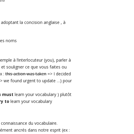
 adoptant la concision anglaise , à
 des noms
emple à l’interlocuteur (you), parler à
’) et souligner ce que vous faites ou
x :
this action was taken
=> I decided
> we found urgent to update …) pour
ou
must
learn your vocabulary ) plutôt
ry to
learn your vocabulary
e connaissance du vocabulaire.
ément ancrés dans notre esprit (ex :