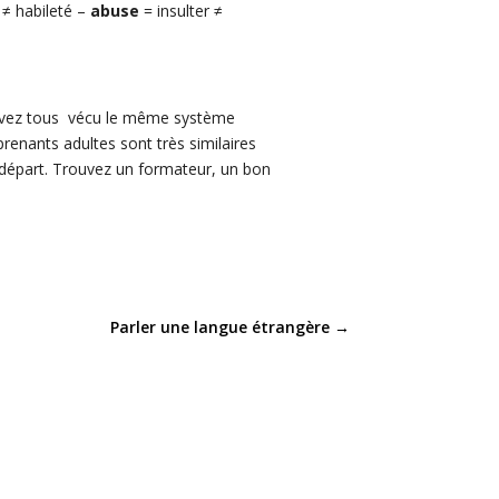
 ≠ habileté –
abuse
= insulter ≠
 avez tous vécu le même système
renants adultes sont très similaires
de départ. Trouvez un formateur, un bon
Parler une langue étrangère
→