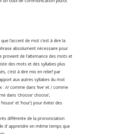
 un outil de communication plutôt
que l’accent de mot c’est à dire la
e phrase absolument nécessaire pour
se provient de l’alternance des mots et
iste des mots et des syllabes plus
és, c’est à dire mis en relief par
apport aux autres syllabes du mot
x : /i/ comme dans ‘live’ et / comme
mme dans ‘choose’ choose’,
ouse’ et ‘hour’) pour éviter des
très différente de la prononciation
mande d’ apprendre en même temps que
els